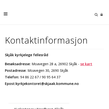
LIVETS GANG
Kontaktinformasjon
TRUSOPPLÆRING
KYRKJEGARDANE
Skjåk kyrkjelege fellesråd
SOKNA
Besøksadresse:
Moavegen 28 a, 26902 Skjåk -
se kart
KYRKJEBLAD
Postadresse:
Moavegen 30, 2690 Skjåk
Telefon:
94 86 22 67 / 90 95 64 37
KALENDER
Epost:kyrkjekontoret@skjaak.kommune.no
KONTAKT
Kyrkjetenar i Nordberg /Skjåk