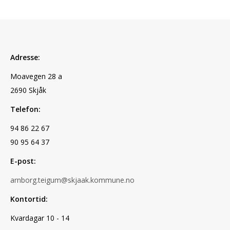
Adresse:
Moavegen 28 a
2690 Skjåk
Telefon:
94 86 22 67
90 95 64 37
E-post:
arnborg.teigum@skjaak.kommune.no
Kontortid:
Kvardagar 10 - 14