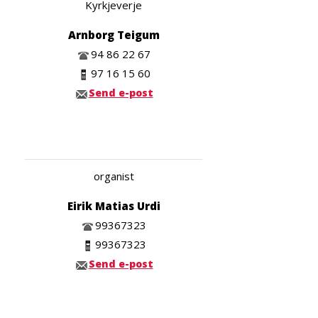
Kyrkjeverje
Arnborg Teigum
94 86 22 67
97 16 15 60
Send e-post
organist
Eirik Matias Urdi
99367323
99367323
Send e-post