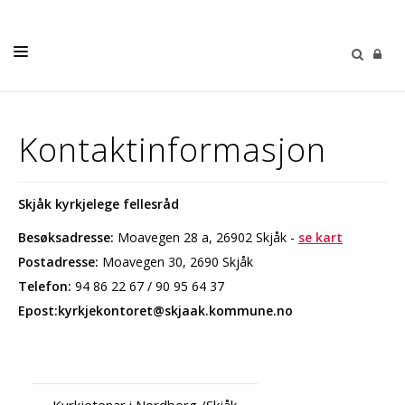
LIVETS GANG
Kontaktinformasjon
TRUSOPPLÆRING
KYRKJEGARDANE
Skjåk kyrkjelege fellesråd
SOKNA
Besøksadresse:
Moavegen 28 a, 26902 Skjåk -
se kart
KYRKJEBLAD
Postadresse:
Moavegen 30, 2690 Skjåk
Telefon:
94 86 22 67 / 90 95 64 37
KALENDER
Epost:kyrkjekontoret@skjaak.kommune.no
KONTAKT
Kyrkjetenar i Nordberg /Skjåk