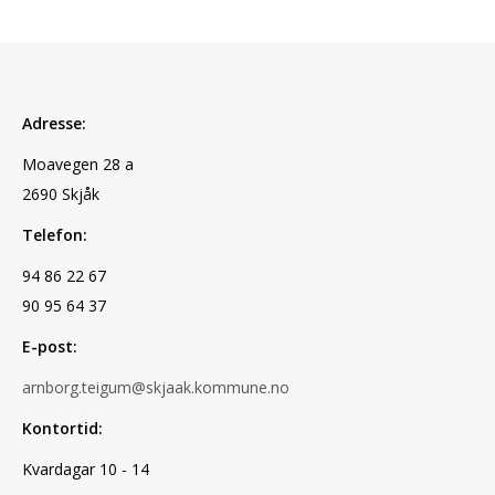
Adresse:
Moavegen 28 a
2690 Skjåk
Telefon:
94 86 22 67
90 95 64 37
E-post:
arnborg.teigum@skjaak.kommune.no
Kontortid:
Kvardagar 10 - 14