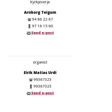
Kyrkjeverje
Arnborg Teigum
94 86 22 67
97 16 15 60
Send e-post
organist
Eirik Matias Urdi
99367323
99367323
Send e-post