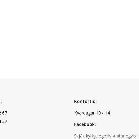
:
Kontortid:
2 67
Kvardagar 10 - 14
4 37
Facebook:
Skjåk kyrkjelege liv -naturlegvis