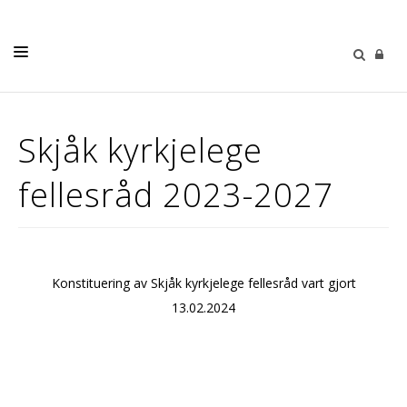
LIVETS GANG
Skjåk kyrkjelege
TRUSOPPLÆRING
fellesråd 2023-2027
KYRKJEGARDANE
SOKNA
KYRKJEBLAD
Konstituering av Skjåk kyrkjelege fellesråd vart gjort
KALENDER
13.02.2024
KONTAKT