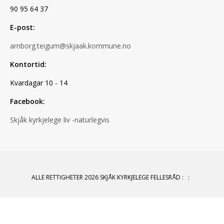
90 95 64 37
E-post:
arnborg.teigum@skjaak.kommune.no
Kontortid:
Kvardagar 10 - 14
Facebook:
Skjåk kyrkjelege liv -naturlegvis
ALLE RETTIGHETER 2026 SKJÅK KYRKJELEGE FELLESRÅD
:
: