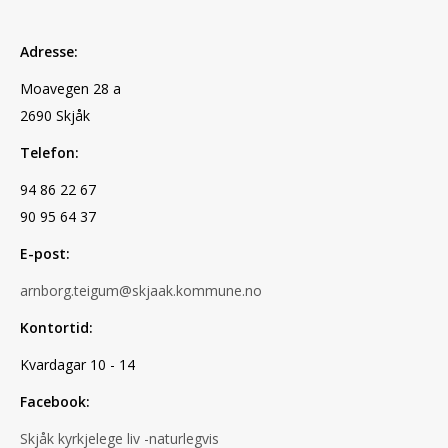
Adresse:
Moavegen 28 a
2690 Skjåk
Telefon:
94 86 22 67
90 95 64 37
E-post:
arnborg.teigum@skjaak.kommune.no
Kontortid:
Kvardagar 10 - 14
Facebook:
Skjåk kyrkjelege liv -naturlegvis