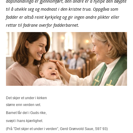
dåpshandlinga er gjennomført, den andre er å hjelpe den døypte
til å utvikle seg og modnast i den kristne trua. Oppgåva som
fadder er altså reint kyrkjeleg og gir ingen andre plikter eller
rettar til fadrane overfor fadderbarnet.
Det skjer et under i kirken
større enn verden vet.
Barnet får del i Guds rike,
svøpt i hans kjærlighet.
(Frå ”Det skjer et under i verden”, Gerd Grønvold Saue, S97 93)