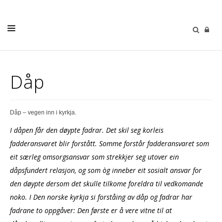
LIVETS GANG
Dåp
TRUSOPPLÆRING
KYRKJEGARDANE
Dåp – vegen inn i kyrkja.
SOKNA
I dåpen får den døypte fadrar. Det skil seg korleis
KYRKJEBLAD
fadderansvaret blir forstått. Somme forstår fadderansvaret som
eit særleg omsorgsansvar som strekkjer seg utover ein
KALENDER
dåpsfundert relasjon, og som òg inneber eit sosialt ansvar for
KONTAKT
den døypte dersom det skulle tilkome foreldra til vedkomande
noko. I Den norske kyrkja si forståing av dåp og fadrar har
fadrane to oppgåver: Den første er å vere vitne til at